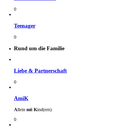
0
Teenager
0
Rund um die Familie
Liebe & Partnerschaft
0
AmiK
A
llein
mi
t
K
ind(ern)
0