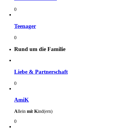
0
Teenager
0
Rund um die Familie
Liebe & Partnerschaft
0
AmiK
A
llein
mi
t
K
ind(ern)
0