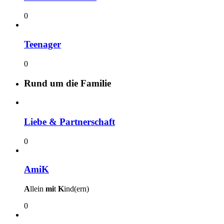
0
Teenager
0
Rund um die Familie
Liebe & Partnerschaft
0
AmiK
A
llein
mi
t
K
ind(ern)
0