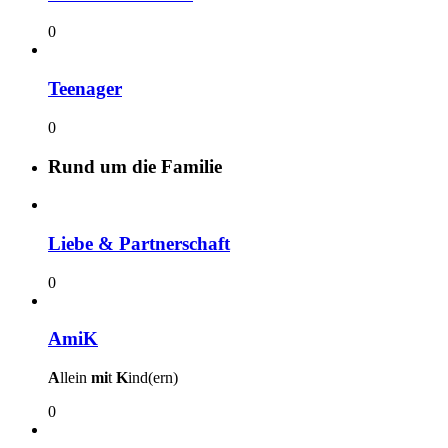
0
Teenager
0
Rund um die Familie
Liebe & Partnerschaft
0
AmiK
A
llein
mi
t
K
ind(ern)
0