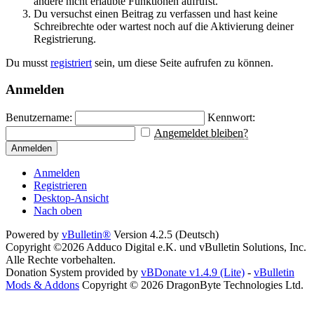
andere nicht erlaubte Funktionen aufrufst.
Du versuchst einen Beitrag zu verfassen und hast keine
Schreibrechte oder wartest noch auf die Aktivierung deiner
Registrierung.
Du musst
registriert
sein, um diese Seite aufrufen zu können.
Anmelden
Benutzername:
Kennwort:
Angemeldet bleiben?
Anmelden
Anmelden
Registrieren
Desktop-Ansicht
Nach oben
Powered by
vBulletin®
Version 4.2.5 (Deutsch)
Copyright ©2026 Adduco Digital e.K. und vBulletin Solutions, Inc.
Alle Rechte vorbehalten.
Donation System provided by
vBDonate v1.4.9 (Lite)
-
vBulletin
Mods & Addons
Copyright © 2026 DragonByte Technologies Ltd.