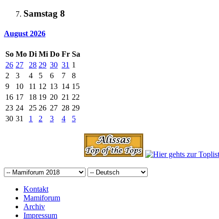
Samstag
8
August 2026
So
Mo
Di
Mi
Do
Fr
Sa
26
27
28
29
30
31
1
2
3
4
5
6
7
8
9
10
11
12
13
14
15
16
17
18
19
20
21
22
23
24
25
26
27
28
29
30
31
1
2
3
4
5
Kontakt
Mamiforum
Archiv
Impressum