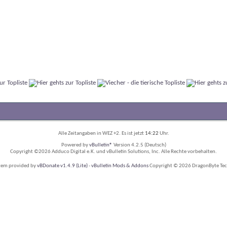
Alle Zeitangaben in WEZ +2. Es ist jetzt
14:22
Uhr.
Powered by
vBulletin®
Version 4.2.5 (Deutsch)
Copyright ©2026 Adduco Digital e.K. und vBulletin Solutions, Inc. Alle Rechte vorbehalten.
tem provided by
vBDonate v1.4.9 (Lite)
-
vBulletin Mods & Addons
Copyright © 2026 DragonByte Tec