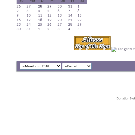
So
Mo
Di
Mi
Do
Fr
Sa
26
27
28
29
30
31
1
2
3
4
5
6
7
8
9
10
11
12
13
14
15
16
17
18
19
20
21
22
23
24
25
26
27
28
29
30
31
1
2
3
4
5
Donation Sys