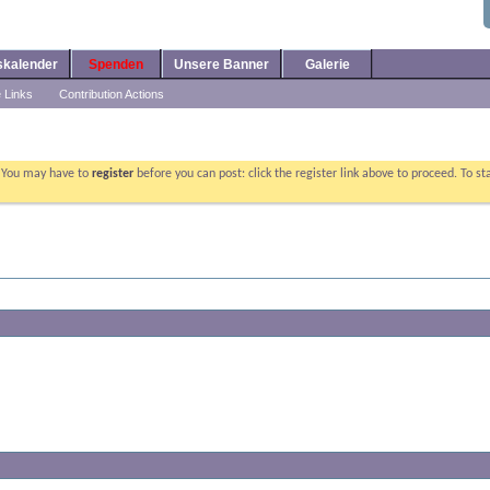
skalender
Spenden
Unsere Banner
Galerie
e Links
Contribution Actions
. You may have to
register
before you can post: click the register link above to proceed. To s