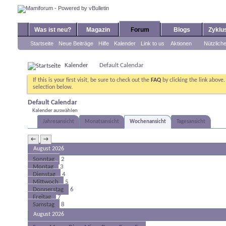
Was ist neu?
Magazin
Forum
Blogs
Zyklu
Startseite
Neue Beiträge
Hilfe
Kalender
Link to us
Aktionen
Nützlich
Kalender
Default Calendar
If this is your first visit, be sure to check out the
FAQ
by clicking the link above
selection below.
Default Calendar
Kalender auswählen
Jahresansicht
Monatsansicht
Wochenansicht
Tagesansicht
←
→
August 2026
Sonntag
2
Montag
3
Dienstag
4
Mittwoch
5
Donnerstag
6
Freitag
7
Samstag
8
August 2026