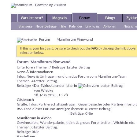
Was ist neu?
Magazin
Forum
Blogs
Zyklu
Startseite
Neue Beiträge
Hilfe
Kalender
Link to us
Aktionen
Nützlich
Forum
Mamiforum Pinnwand
If this is your first visit, be sure to check out the
FAQ
by clicking the link above
selection below.
Forum:
Mamiforum Pinnwand
Unterforen
Themen / Beiträge
Letzter Beitrag
News & Informationen
Infos, News & Umfragen rund um das Forum vom Mamiforum-Team
Themen: 4
Letzter Beitrag:
Beiträge: 4
Der Zykluskalender ist drin
von
Wiebke
18. May 2023,
15:28
Gästebuch
Grüße, Infos, Partnerschaftsanfragen, Gegenbesuche oder Partnerinfos bitt
RSS-Feed dieses Forums anzeigen
Themen: 0
Letzter Beitrag:
Beiträge: 0
Nie
Mamiforum in Aktion
Gewinnspiele, Wanderpakete, kleine & grosse Forentreffen, Wichteln etc.
Themen: 0
Letzter Beitrag:
Beiträge: 0
Nie
Vorstellung