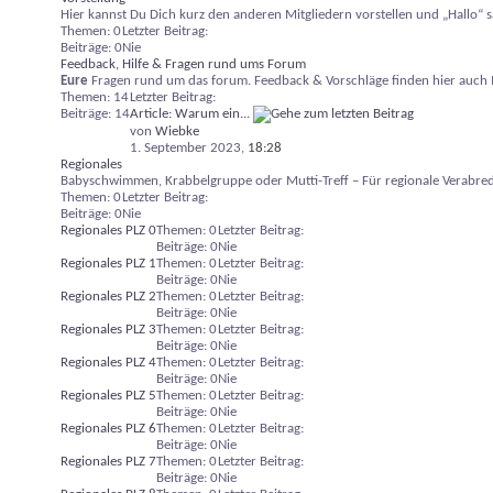
Hier kannst Du Dich kurz den anderen Mitgliedern vorstellen und „Hallo“ 
Themen: 0
Letzter Beitrag:
Beiträge: 0
Nie
Feedback, Hilfe & Fragen rund ums Forum
Eure
Fragen rund um das forum. Feedback & Vorschläge finden hier auch I
Themen: 14
Letzter Beitrag:
Beiträge: 14
Article: Warum ein...
von
Wiebke
1. September 2023,
18:28
Regionales
Babyschwimmen, Krabbelgruppe oder Mutti-Treff – Für regionale Verabredun
Themen: 0
Letzter Beitrag:
Beiträge: 0
Nie
Regionales PLZ 0
Themen: 0
Letzter Beitrag:
Beiträge: 0
Nie
Regionales PLZ 1
Themen: 0
Letzter Beitrag:
Beiträge: 0
Nie
Regionales PLZ 2
Themen: 0
Letzter Beitrag:
Beiträge: 0
Nie
Regionales PLZ 3
Themen: 0
Letzter Beitrag:
Beiträge: 0
Nie
Regionales PLZ 4
Themen: 0
Letzter Beitrag:
Beiträge: 0
Nie
Regionales PLZ 5
Themen: 0
Letzter Beitrag:
Beiträge: 0
Nie
Regionales PLZ 6
Themen: 0
Letzter Beitrag:
Beiträge: 0
Nie
Regionales PLZ 7
Themen: 0
Letzter Beitrag:
Beiträge: 0
Nie