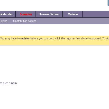
skalender
Spenden
Unsere Banner
Galerie
e Links
Contribution Actions
. You may have to
register
before you can post: click the register link above to proceed. To s
e hier hinein.