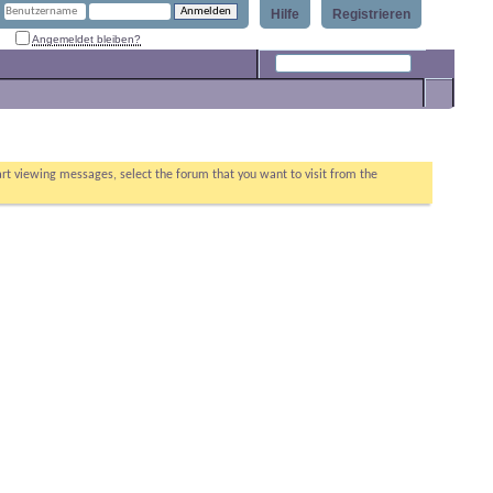
Hilfe
Registrieren
Angemeldet bleiben?
Erweiterte Suche
tart viewing messages, select the forum that you want to visit from the