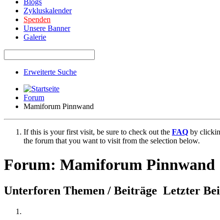
Blogs
Zykluskalender
Spenden
Unsere Banner
Galerie
Erweiterte Suche
Forum
Mamiforum Pinnwand
If this is your first visit, be sure to check out the
FAQ
by clicki
the forum that you want to visit from the selection below.
Forum:
Mamiforum Pinnwand
Unterforen
Themen / Beiträge
Letzter Be