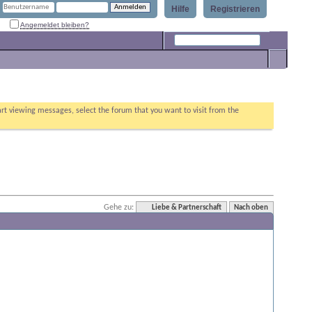
Hilfe
Registrieren
Angemeldet bleiben?
Erweiterte Suche
tart viewing messages, select the forum that you want to visit from the
Gehe zu:
Liebe & Partnerschaft
Nach oben