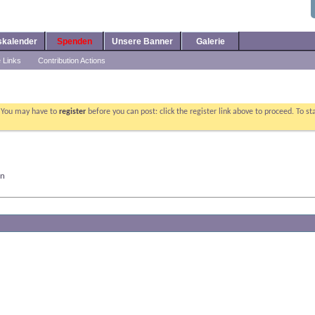
skalender
Spenden
Unsere Banner
Galerie
e Links
Contribution Actions
. You may have to
register
before you can post: click the register link above to proceed. To s
on