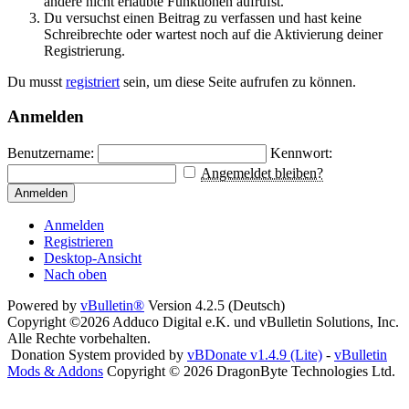
andere nicht erlaubte Funktionen aufrufst.
Du versuchst einen Beitrag zu verfassen und hast keine
Schreibrechte oder wartest noch auf die Aktivierung deiner
Registrierung.
Du musst
registriert
sein, um diese Seite aufrufen zu können.
Anmelden
Benutzername:
Kennwort:
Angemeldet bleiben?
Anmelden
Anmelden
Registrieren
Desktop-Ansicht
Nach oben
Powered by
vBulletin®
Version 4.2.5 (Deutsch)
Copyright ©2026 Adduco Digital e.K. und vBulletin Solutions, Inc.
Alle Rechte vorbehalten.
Donation System provided by
vBDonate v1.4.9 (Lite)
-
vBulletin
Mods & Addons
Copyright © 2026 DragonByte Technologies Ltd.