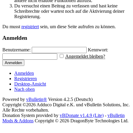
andere nicht erlaubte Funktionen aufrufst.
Du versuchst einen Beitrag zu verfassen und hast keine
Schreibrechte oder wartest noch auf die Aktivierung deiner
Registrierung.
Du musst
registriert
sein, um diese Seite aufrufen zu können.
Anmelden
Benutzername:
Kennwort:
Angemeldet bleiben?
Anmelden
Anmelden
Registrieren
Desktop-Ansicht
Nach oben
Powered by
vBulletin®
Version 4.2.5 (Deutsch)
Copyright ©2026 Adduco Digital e.K. und vBulletin Solutions, Inc.
Alle Rechte vorbehalten.
Donation System provided by
vBDonate v1.4.9 (Lite)
-
vBulletin
Mods & Addons
Copyright © 2026 DragonByte Technologies Ltd.