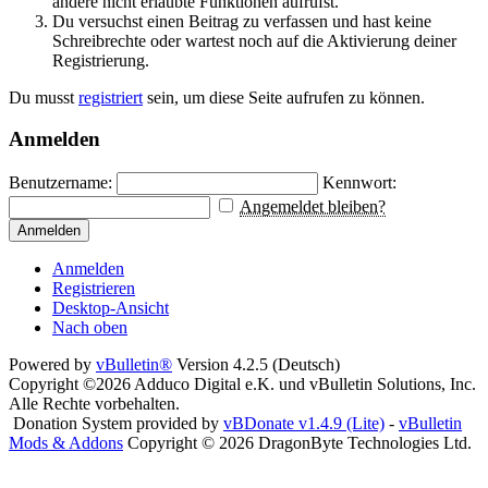
andere nicht erlaubte Funktionen aufrufst.
Du versuchst einen Beitrag zu verfassen und hast keine
Schreibrechte oder wartest noch auf die Aktivierung deiner
Registrierung.
Du musst
registriert
sein, um diese Seite aufrufen zu können.
Anmelden
Benutzername:
Kennwort:
Angemeldet bleiben?
Anmelden
Anmelden
Registrieren
Desktop-Ansicht
Nach oben
Powered by
vBulletin®
Version 4.2.5 (Deutsch)
Copyright ©2026 Adduco Digital e.K. und vBulletin Solutions, Inc.
Alle Rechte vorbehalten.
Donation System provided by
vBDonate v1.4.9 (Lite)
-
vBulletin
Mods & Addons
Copyright © 2026 DragonByte Technologies Ltd.