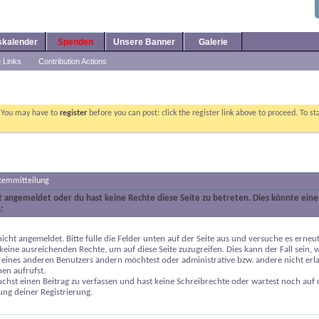
skalender
Spenden
Unsere Banner
Galerie
e Links
Contribution Actions
. You may have to
register
before you can post: click the register link above to proceed. To s
stemmitteilung
ht angemeldet oder du hast keine Rechte diese Seite zu betreten. Dies könnte eine
:
nicht angemeldet. Bitte fülle die Felder unten auf der Seite aus und versuche es erneut
keine ausreichenden Rechte, um auf diese Seite zuzugreifen. Dies kann der Fall sein,
 eines anderen Benutzers ändern möchtest oder administrative bzw. andere nicht erl
en aufrufst.
chst einen Beitrag zu verfassen und hast keine Schreibrechte oder wartest noch auf 
ung deiner Registrierung.