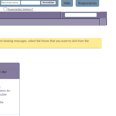
Hilfe
Registrieren
Angemeldet bleiben?
Erweiterte Suche
tart viewing messages, select the forum that you want to visit from the
r der
.
 wenn du
aubte
die