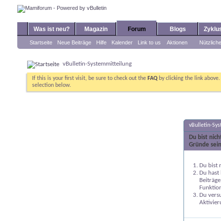
Was ist neu?
Magazin
Forum
Blogs
Zyklu
Startseite
Neue Beiträge
Hilfe
Kalender
Link to us
Aktionen
Nützlich
vBulletin-Systemmitteilung
If this is your first visit, be sure to check out the
FAQ
by clicking the link above
selection below.
vBulletin-Sy
Du bist nic
Gründe sein
Du bist 
Du hast 
Beiträge
Funktion
Du versu
Aktivier