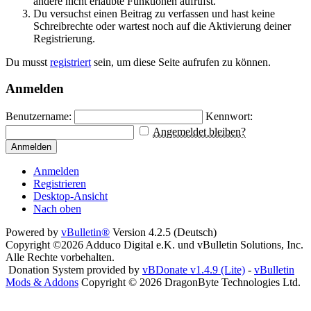
andere nicht erlaubte Funktionen aufrufst.
Du versuchst einen Beitrag zu verfassen und hast keine
Schreibrechte oder wartest noch auf die Aktivierung deiner
Registrierung.
Du musst
registriert
sein, um diese Seite aufrufen zu können.
Anmelden
Benutzername:
Kennwort:
Angemeldet bleiben?
Anmelden
Anmelden
Registrieren
Desktop-Ansicht
Nach oben
Powered by
vBulletin®
Version 4.2.5 (Deutsch)
Copyright ©2026 Adduco Digital e.K. und vBulletin Solutions, Inc.
Alle Rechte vorbehalten.
Donation System provided by
vBDonate v1.4.9 (Lite)
-
vBulletin
Mods & Addons
Copyright © 2026 DragonByte Technologies Ltd.