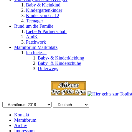
Baby & Kleinkind
Kindergartenkinder
Kinder von 6 - 12
Teenager
Rund um die Familie
Liebe & Partnerschaft
AmiK
Patchwork
Mamiforum Marktplatz
Ich biete....
Baby- & Kinderkleidung
Baby- & Kinderschuhe
Unterwegs
Kontakt
Mamiforum
Archiv
Impressum