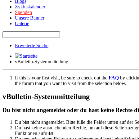
Blogs
Zykluskalender
Spenden
Unsere Banner
Galerie
Erweiterte Suche
vBulletin-Systemmitteilung
If this is your first visit, be sure to check out the
FAQ
by clicki
the forum that you want to visit from the selection below.
vBulletin-Systemmitteilung
Du bist nicht angemeldet oder du hast keine Rechte die
Du bist nicht angemeldet. Bitte fülle die Felder unten auf der S
Du hast keine ausreichenden Rechte, um auf diese Seite zuzugre
Funktionen aufrufst.
Du versuchst einen Beitrag zu verfassen und hast keine Schreib