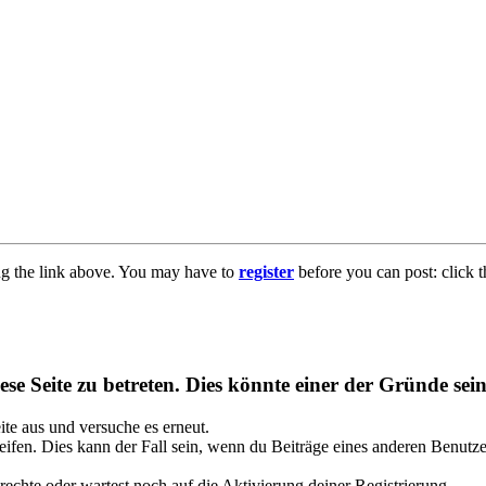
ng the link above. You may have to
register
before you can post: click t
se Seite zu betreten. Dies könnte einer der Gründe sein
eite aus und versuche es erneut.
ifen. Dies kann der Fall sein, wenn du Beiträge eines anderen Benutze
rechte oder wartest noch auf die Aktivierung deiner Registrierung.