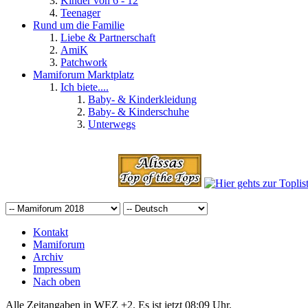
Kinder von 6 - 12
Teenager
Rund um die Familie
Liebe & Partnerschaft
AmiK
Patchwork
Mamiforum Marktplatz
Ich biete....
Baby- & Kinderkleidung
Baby- & Kinderschuhe
Unterwegs
Kontakt
Mamiforum
Archiv
Impressum
Nach oben
Alle Zeitangaben in WEZ +2. Es ist jetzt
08:09
Uhr.