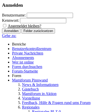
Anmelden
Benutzername:
Kennwort:
Angemeldet bleiben?
Gehe zu:
Bereiche
Benutzerkontrollzentrum
Private Nachrichten
Abonnements
Wer ist online
Foren durchsuchen
Forum-Startseite
Foren
Mamiforum Pinnwand
News & Informationen
Gästebuch
Mamiforum in Aktion
Vorstellung
Feedback, Hilfe & Fragen rund ums Forum
Regionales
Regionales PLZ 0