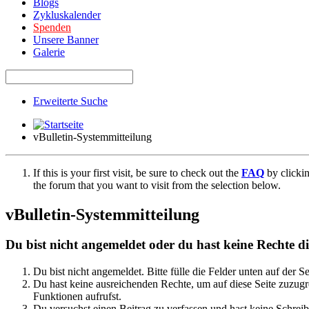
Blogs
Zykluskalender
Spenden
Unsere Banner
Galerie
Erweiterte Suche
vBulletin-Systemmitteilung
If this is your first visit, be sure to check out the
FAQ
by clicki
the forum that you want to visit from the selection below.
vBulletin-Systemmitteilung
Du bist nicht angemeldet oder du hast keine Rechte die
Du bist nicht angemeldet. Bitte fülle die Felder unten auf der S
Du hast keine ausreichenden Rechte, um auf diese Seite zuzugre
Funktionen aufrufst.
Du versuchst einen Beitrag zu verfassen und hast keine Schreib