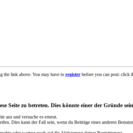
ng the link above. You may have to
register
before you can post: click t
se Seite zu betreten. Dies könnte einer der Gründe sein
eite aus und versuche es erneut.
ifen. Dies kann der Fall sein, wenn du Beiträge eines anderen Benutze
rechte oder wartest noch auf die Aktivierung deiner Registrierung.