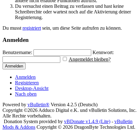
andere nicht erlaubte Funktionen aufrufst.
Du versuchst einen Beitrag zu verfassen und hast keine
Schreibrechte oder wartest noch auf die Aktivierung deiner
Registrierung.
Du musst
registriert
sein, um diese Seite aufrufen zu können.
Anmelden
Benutzername:
Kennwort:
Angemeldet bleiben?
Anmelden
Anmelden
Registrieren
Desktop-Ansicht
Nach oben
Powered by
vBulletin®
Version 4.2.5 (Deutsch)
Copyright ©2026 Adduco Digital e.K. und vBulletin Solutions, Inc.
Alle Rechte vorbehalten.
Donation System provided by
vBDonate v1.4.9 (Lite)
-
vBulletin
Mods & Addons
Copyright © 2026 DragonByte Technologies Ltd.