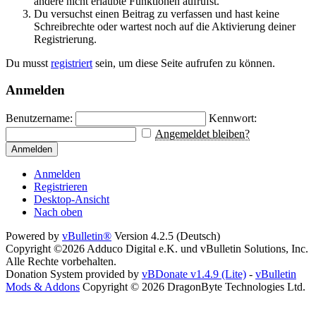
andere nicht erlaubte Funktionen aufrufst.
Du versuchst einen Beitrag zu verfassen und hast keine
Schreibrechte oder wartest noch auf die Aktivierung deiner
Registrierung.
Du musst
registriert
sein, um diese Seite aufrufen zu können.
Anmelden
Benutzername:
Kennwort:
Angemeldet bleiben?
Anmelden
Anmelden
Registrieren
Desktop-Ansicht
Nach oben
Powered by
vBulletin®
Version 4.2.5 (Deutsch)
Copyright ©2026 Adduco Digital e.K. und vBulletin Solutions, Inc.
Alle Rechte vorbehalten.
Donation System provided by
vBDonate v1.4.9 (Lite)
-
vBulletin
Mods & Addons
Copyright © 2026 DragonByte Technologies Ltd.