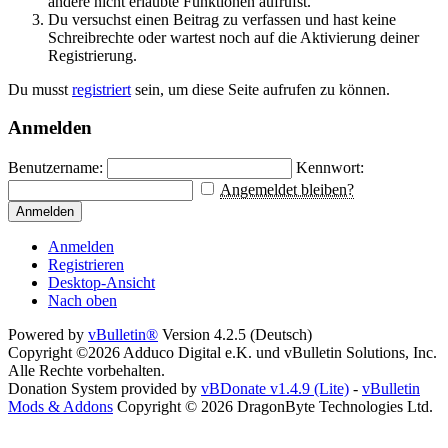
andere nicht erlaubte Funktionen aufrufst.
Du versuchst einen Beitrag zu verfassen und hast keine
Schreibrechte oder wartest noch auf die Aktivierung deiner
Registrierung.
Du musst
registriert
sein, um diese Seite aufrufen zu können.
Anmelden
Benutzername:
Kennwort:
Angemeldet bleiben?
Anmelden
Anmelden
Registrieren
Desktop-Ansicht
Nach oben
Powered by
vBulletin®
Version 4.2.5 (Deutsch)
Copyright ©2026 Adduco Digital e.K. und vBulletin Solutions, Inc.
Alle Rechte vorbehalten.
Donation System provided by
vBDonate v1.4.9 (Lite)
-
vBulletin
Mods & Addons
Copyright © 2026 DragonByte Technologies Ltd.