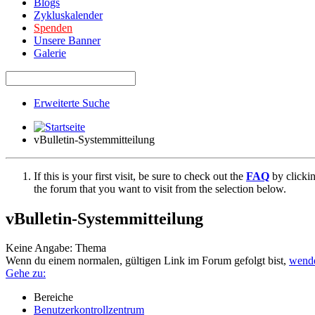
Blogs
Zykluskalender
Spenden
Unsere Banner
Galerie
Erweiterte Suche
vBulletin-Systemmitteilung
If this is your first visit, be sure to check out the
FAQ
by clicki
the forum that you want to visit from the selection below.
vBulletin-Systemmitteilung
Keine Angabe: Thema
Wenn du einem normalen, gültigen Link im Forum gefolgt bist,
wende
Gehe zu:
Bereiche
Benutzerkontrollzentrum