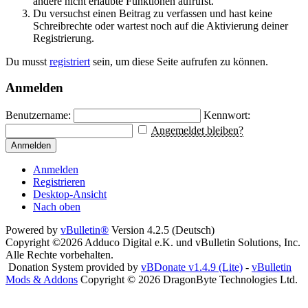
andere nicht erlaubte Funktionen aufrufst.
Du versuchst einen Beitrag zu verfassen und hast keine
Schreibrechte oder wartest noch auf die Aktivierung deiner
Registrierung.
Du musst
registriert
sein, um diese Seite aufrufen zu können.
Anmelden
Benutzername:
Kennwort:
Angemeldet bleiben?
Anmelden
Anmelden
Registrieren
Desktop-Ansicht
Nach oben
Powered by
vBulletin®
Version 4.2.5 (Deutsch)
Copyright ©2026 Adduco Digital e.K. und vBulletin Solutions, Inc.
Alle Rechte vorbehalten.
Donation System provided by
vBDonate v1.4.9 (Lite)
-
vBulletin
Mods & Addons
Copyright © 2026 DragonByte Technologies Ltd.